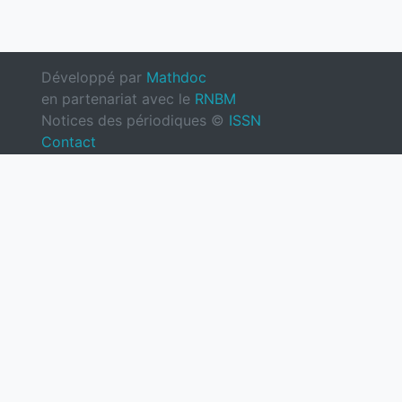
Développé par
Mathdoc
en partenariat avec le
RNBM
Notices des périodiques ©
ISSN
Contact