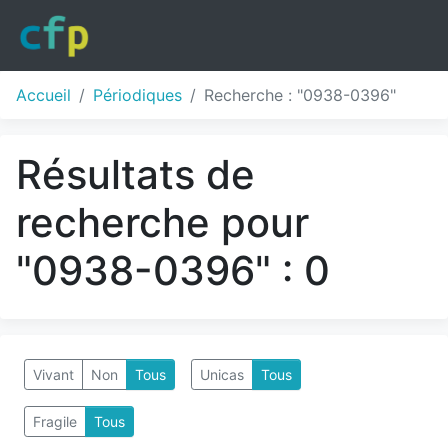
Accueil
Périodiques
Recherche : "0938-0396"
Résultats de
recherche pour
"0938-0396" : 0
Vivant
Non
Tous
Unicas
Tous
Fragile
Tous