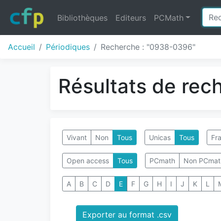
Bibliothèques
Editeurs
PCMath
Accueil
Périodiques
Recherche : "0938-0396"
Résultats de rec
Vivant
Non
Tous
Unicas
Tous
Fra
Open access
Tous
PCmath
Non PCmat
A
B
C
D
E
F
G
H
I
J
K
L
Exporter au format .csv