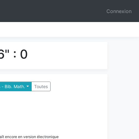
Connexion
" : 0
 - Bib. Math.
Toutes
paraît encore en version électronique