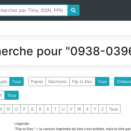
herche pour "0938-0396
gile
Tous
Papier
Electronic
Flip to Elec
Tous
Orléans
h
Tous
M
N
O
P
Q
R
S
T
U
V
W
X
Y
Z
Tous
Légende:
"Flip to Elec" = la version imprimée du titre s'est arrêtée, mais le titre 