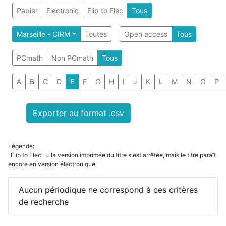
Papier
Electronic
Flip to Elec
Tous
Marseille - CIRM
Toutes
Open access
Tous
PCmath
Non PCmath
Tous
A
B
C
D
E
F
G
H
I
J
K
L
M
N
O
P
Exporter au format .csv
Légende:
"Flip to Elec" = la version imprimée du titre s'est arrêtée, mais le titre paraît
encore en version électronique
Aucun périodique ne correspond à ces critères
de recherche