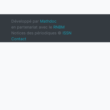
Développé par
Mathdoc
en partenariat avec le
RNBM
Notices des périodiques ©
ISSN
Contact