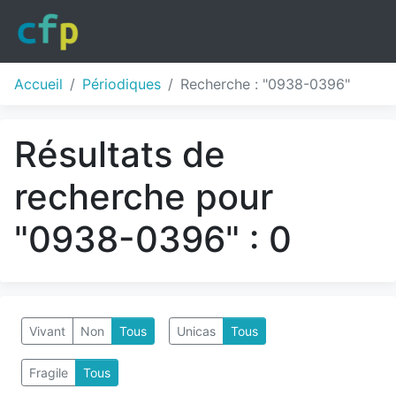
Accueil
Périodiques
Recherche : "0938-0396"
Résultats de
recherche pour
"0938-0396" : 0
Vivant
Non
Tous
Unicas
Tous
Fragile
Tous