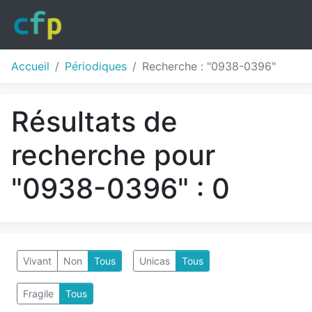
Accueil
Périodiques
Recherche : "0938-0396"
Résultats de
recherche pour
"0938-0396" : 0
Vivant
Non
Tous
Unicas
Tous
Fragile
Tous