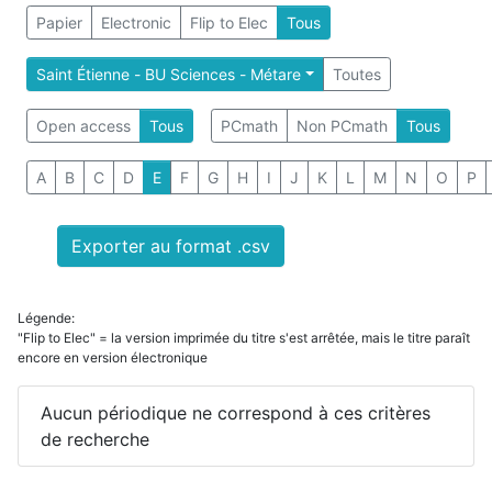
Papier
Electronic
Flip to Elec
Tous
Saint Étienne - BU Sciences - Métare
Toutes
Open access
Tous
PCmath
Non PCmath
Tous
A
B
C
D
E
F
G
H
I
J
K
L
M
N
O
P
Exporter au format .csv
Légende:
"Flip to Elec" = la version imprimée du titre s'est arrêtée, mais le titre paraît
encore en version électronique
Aucun périodique ne correspond à ces critères
de recherche