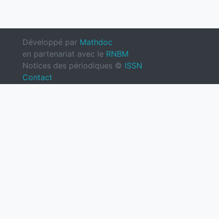
Développé par
Mathdoc
en partenariat avec le
RNBM
Notices des périodiques ©
ISSN
Contact