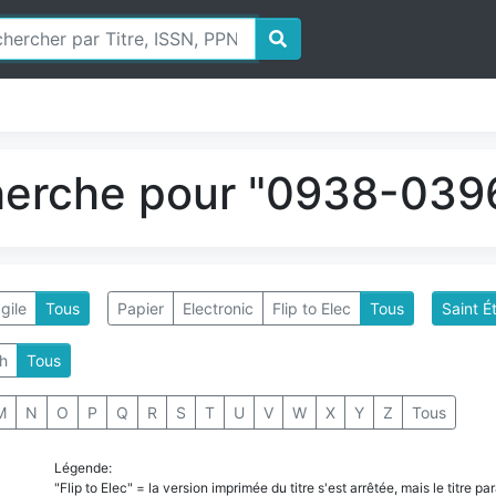
herche pour "0938-0396
gile
Tous
Papier
Electronic
Flip to Elec
Tous
Saint É
h
Tous
M
N
O
P
Q
R
S
T
U
V
W
X
Y
Z
Tous
Légende:
"Flip to Elec" = la version imprimée du titre s'est arrêtée, mais le titre 