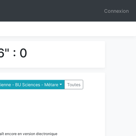
Connexion
" : 0
tienne - BU Sciences - Métare
Toutes
paraît encore en version électronique