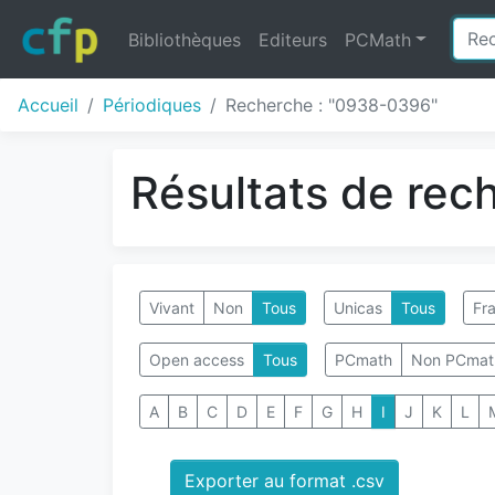
Bibliothèques
Editeurs
PCMath
Accueil
Périodiques
Recherche : "0938-0396"
Résultats de rec
Vivant
Non
Tous
Unicas
Tous
Fra
Open access
Tous
PCmath
Non PCmat
A
B
C
D
E
F
G
H
I
J
K
L
Exporter au format .csv