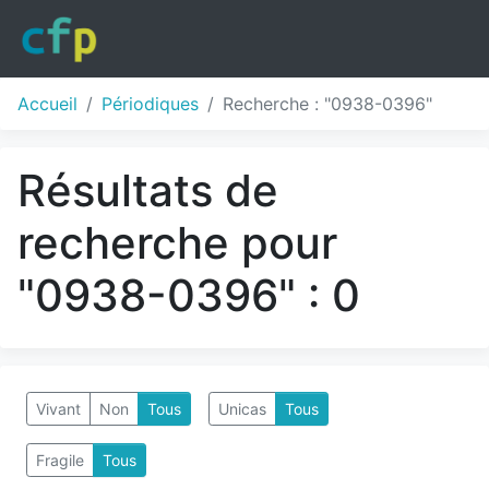
Accueil
Périodiques
Recherche : "0938-0396"
Résultats de
recherche pour
"0938-0396" : 0
Vivant
Non
Tous
Unicas
Tous
Fragile
Tous