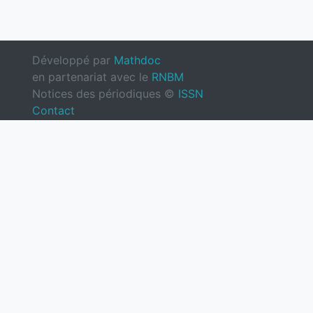
Développé par
Mathdoc
en partenariat avec le
RNBM
Notices des périodiques ©
ISSN
Contact