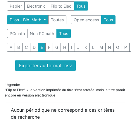
Papier
Electronic
Flip to Elec
Tous
Dijon - Bib. Math.
Toutes
Open access
Tous
PCmath
Non PCmath
Tous
A
B
C
D
E
F
G
H
I
J
K
L
M
N
O
P
Exporter au format .csv
Légende:
"Flip to Elec" = la version imprimée du titre s'est arrêtée, mais le titre paraît
encore en version électronique
Aucun périodique ne correspond à ces critères
de recherche