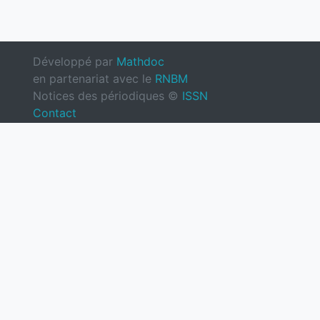
Développé par
Mathdoc
en partenariat avec le
RNBM
Notices des périodiques ©
ISSN
Contact