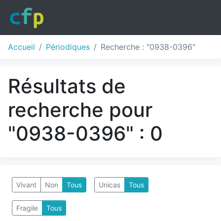
Accueil
Périodiques
Recherche : "0938-0396"
Résultats de
recherche pour
"0938-0396" : 0
Vivant
Non
Tous
Unicas
Tous
Fragile
Tous