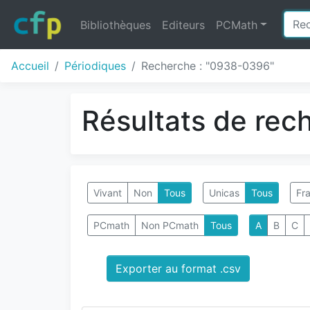
Bibliothèques
Editeurs
PCMath
Accueil
Périodiques
Recherche : "0938-0396"
Résultats de rec
Vivant
Non
Tous
Unicas
Tous
Fra
PCmath
Non PCmath
Tous
A
B
C
Exporter au format .csv