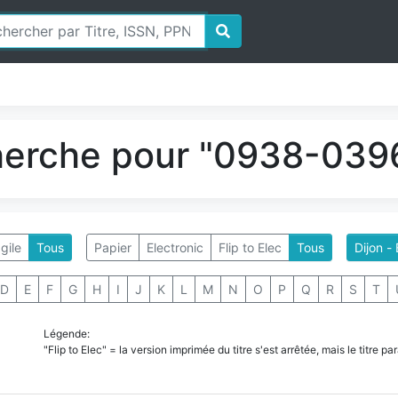
herche pour "0938-0396
gile
Tous
Papier
Electronic
Flip to Elec
Tous
Dijon -
D
E
F
G
H
I
J
K
L
M
N
O
P
Q
R
S
T
Légende:
"Flip to Elec" = la version imprimée du titre s'est arrêtée, mais le titre 