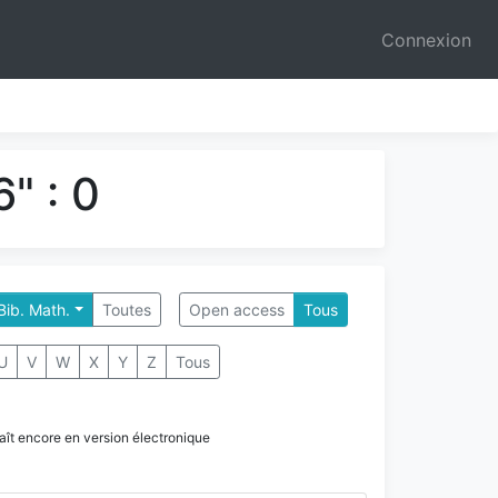
Connexion
" : 0
 Bib. Math.
Toutes
Open access
Tous
U
V
W
X
Y
Z
Tous
paraît encore en version électronique