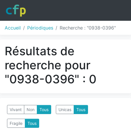
Accueil
Périodiques
Recherche : "0938-0396"
Résultats de
recherche pour
"0938-0396" : 0
Vivant
Non
Tous
Unicas
Tous
Fragile
Tous