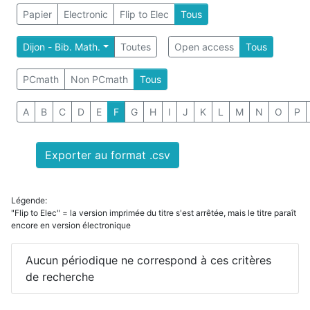
Papier
Electronic
Flip to Elec
Tous
Dijon - Bib. Math.
Toutes
Open access
Tous
PCmath
Non PCmath
Tous
A
B
C
D
E
F
G
H
I
J
K
L
M
N
O
P
Exporter au format .csv
Légende:
"Flip to Elec" = la version imprimée du titre s'est arrêtée, mais le titre paraît
encore en version électronique
Aucun périodique ne correspond à ces critères
de recherche