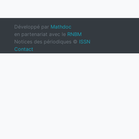
Développé par
Mathdoc
en partenariat avec le
RNBM
Notices des périodiques ©
ISSN
Contact