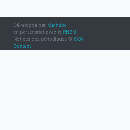
Développé par
Mathdoc
en partenariat avec le
RNBM
Notices des périodiques ©
ISSN
Contact