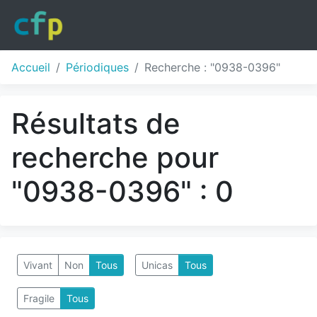
Accueil
Périodiques
Recherche : "0938-0396"
Résultats de
recherche pour
"0938-0396" : 0
Vivant
Non
Tous
Unicas
Tous
Fragile
Tous