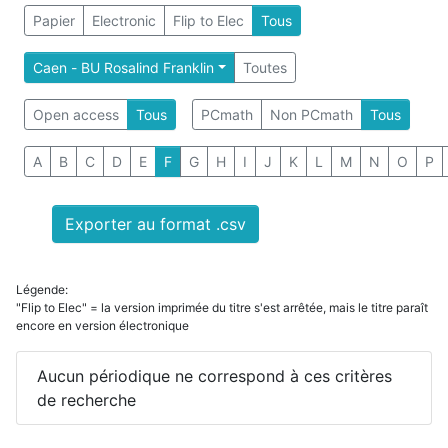
Papier
Electronic
Flip to Elec
Tous
Caen - BU Rosalind Franklin
Toutes
Open access
Tous
PCmath
Non PCmath
Tous
A
B
C
D
E
F
G
H
I
J
K
L
M
N
O
P
Exporter au format .csv
Légende:
"Flip to Elec" = la version imprimée du titre s'est arrêtée, mais le titre paraît
encore en version électronique
Aucun périodique ne correspond à ces critères
de recherche