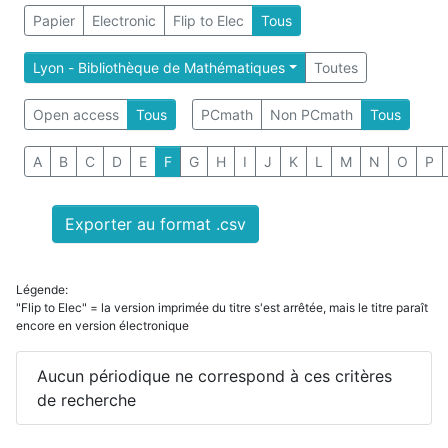
Papier
Electronic
Flip to Elec
Tous
Lyon - Bibliothèque de Mathématiques
Toutes
Open access
Tous
PCmath
Non PCmath
Tous
A
B
C
D
E
F
G
H
I
J
K
L
M
N
O
P
Exporter au format .csv
Légende:
"Flip to Elec" = la version imprimée du titre s'est arrêtée, mais le titre paraît
encore en version électronique
Aucun périodique ne correspond à ces critères
de recherche