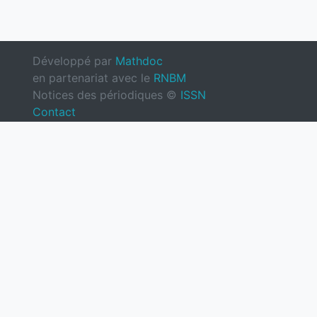
Développé par
Mathdoc
en partenariat avec le
RNBM
Notices des périodiques ©
ISSN
Contact