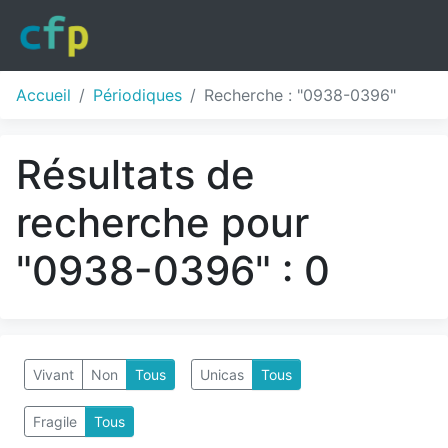
Accueil
Périodiques
Recherche : "0938-0396"
Résultats de
recherche pour
"0938-0396" : 0
Vivant
Non
Tous
Unicas
Tous
Fragile
Tous