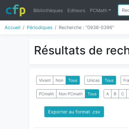
Bibliothèques
Editeurs
PCMath
Accueil
Périodiques
Recherche : "0938-0396"
Résultats de rec
Vivant
Non
Tous
Unicas
Tous
Fra
PCmath
Non PCmath
Tous
A
B
C
Exporter au format .csv