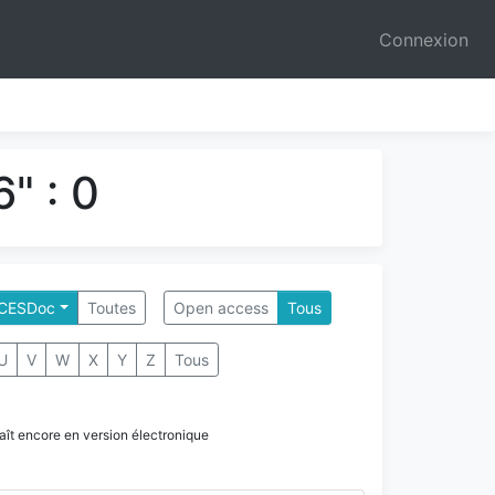
Connexion
" : 0
- CESDoc
Toutes
Open access
Tous
U
V
W
X
Y
Z
Tous
paraît encore en version électronique