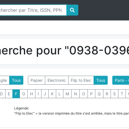
herche pour "0938-0396
gile
Tous
Papier
Electronic
Flip to Elec
Tous
Paris 
D
E
F
G
H
I
J
K
L
M
N
O
P
Q
R
S
T
Légende:
"Flip to Elec" = la version imprimée du titre s'est arrêtée, mais le titre 