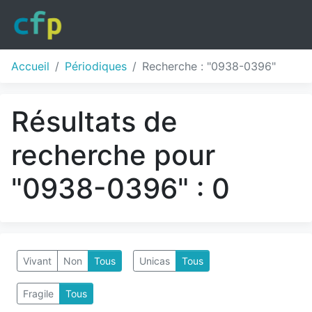
Accueil
Périodiques
Recherche : "0938-0396"
Résultats de
recherche pour
"0938-0396" : 0
Vivant
Non
Tous
Unicas
Tous
Fragile
Tous