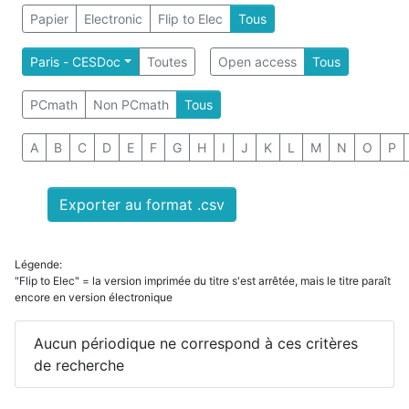
Papier
Electronic
Flip to Elec
Tous
Paris - CESDoc
Toutes
Open access
Tous
PCmath
Non PCmath
Tous
A
B
C
D
E
F
G
H
I
J
K
L
M
N
O
P
Exporter au format .csv
Légende:
"Flip to Elec" = la version imprimée du titre s'est arrêtée, mais le titre paraît
encore en version électronique
Aucun périodique ne correspond à ces critères
de recherche