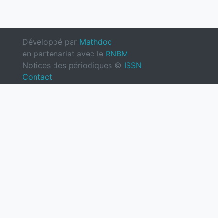
Développé par
Mathdoc
en partenariat avec le
RNBM
Notices des périodiques ©
ISSN
Contact