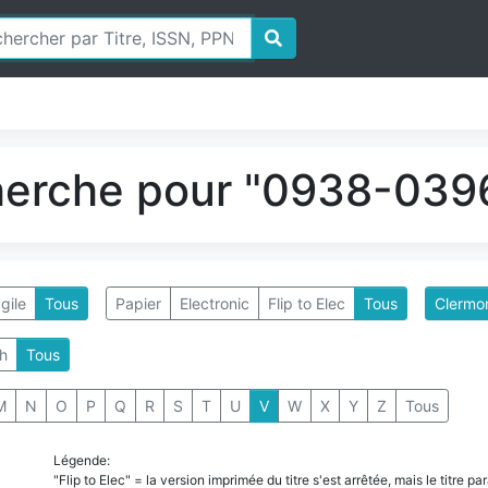
herche pour "0938-0396
gile
Tous
Papier
Electronic
Flip to Elec
Tous
Clermon
h
Tous
M
N
O
P
Q
R
S
T
U
V
W
X
Y
Z
Tous
Légende:
"Flip to Elec" = la version imprimée du titre s'est arrêtée, mais le titre 