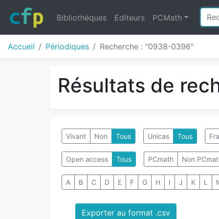
Bibliothèques
Editeurs
PCMath
Accueil
Périodiques
Recherche : "0938-0396"
Résultats de rec
Vivant
Non
Tous
Unicas
Tous
Fra
Open access
Tous
PCmath
Non PCmat
A
B
C
D
E
F
G
H
I
J
K
L
Exporter au format .csv