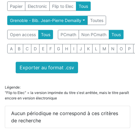
Papier
Electronic
Flip to Elec
Tous
Grenoble - Bib. Jean-Pierre Demailly
Toutes
Open access
Tous
PCmath
Non PCmath
Tous
A
B
C
D
E
F
G
H
I
J
K
L
M
N
O
P
Exporter au format .csv
Légende:
"Flip to Elec" = la version imprimée du titre s'est arrêtée, mais le titre paraît
encore en version électronique
Aucun périodique ne correspond à ces critères
de recherche