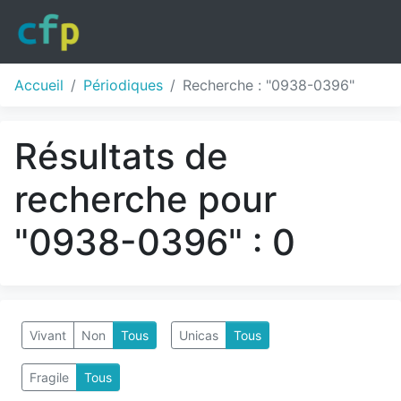
Accueil
Périodiques
Recherche : "0938-0396"
Résultats de
recherche pour
"0938-0396" : 0
Vivant
Non
Tous
Unicas
Tous
Fragile
Tous