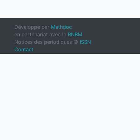
Développé par
Mathdoc
en partenariat avec le
RNBM
Notices des périodiques ©
ISSN
Contact