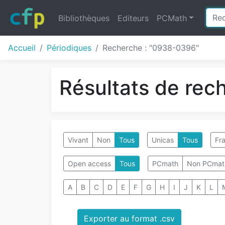
Bibliothèques
Editeurs
PCMath
Accueil
Périodiques
Recherche : "0938-0396"
Résultats de rec
Vivant
Non
Tous
Unicas
Tous
Fra
Open access
Tous
PCmath
Non PCmat
A
B
C
D
E
F
G
H
I
J
K
L
Exporter au format .csv