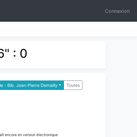
Connexion
" : 0
e - Bib. Jean-Pierre Demailly
Toutes
paraît encore en version électronique