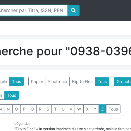
herche pour "0938-0396
gile
Tous
Papier
Electronic
Flip to Elec
Tous
Grenobl
h
Tous
M
N
O
P
Q
R
S
T
U
V
W
X
Y
Z
Tous
Légende:
"Flip to Elec" = la version imprimée du titre s'est arrêtée, mais le titre 