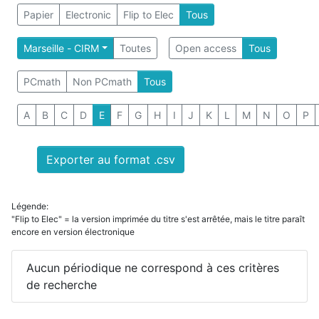
Papier
Electronic
Flip to Elec
Tous
Marseille - CIRM
Toutes
Open access
Tous
PCmath
Non PCmath
Tous
A
B
C
D
E
F
G
H
I
J
K
L
M
N
O
P
Exporter au format .csv
Légende:
"Flip to Elec" = la version imprimée du titre s'est arrêtée, mais le titre paraît
encore en version électronique
Aucun périodique ne correspond à ces critères
de recherche