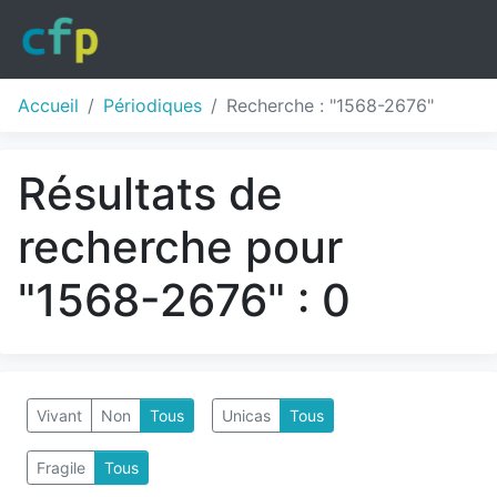
Accueil
Périodiques
Recherche : "1568-2676"
Résultats de
recherche pour
"1568-2676" : 0
Vivant
Non
Tous
Unicas
Tous
Fragile
Tous