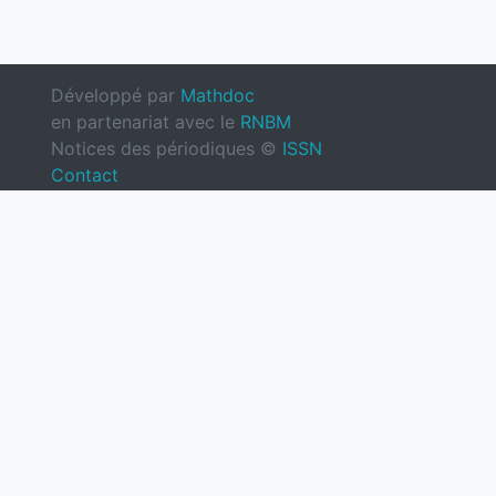
Développé par
Mathdoc
en partenariat avec le
RNBM
Notices des périodiques ©
ISSN
Contact