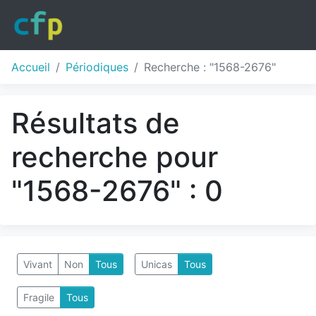
Accueil
Périodiques
Recherche : "1568-2676"
Résultats de
recherche pour
"1568-2676" : 0
Vivant
Non
Tous
Unicas
Tous
Fragile
Tous