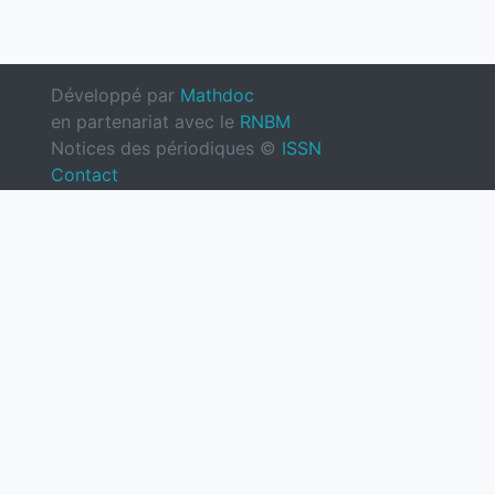
Développé par
Mathdoc
en partenariat avec le
RNBM
Notices des périodiques ©
ISSN
Contact