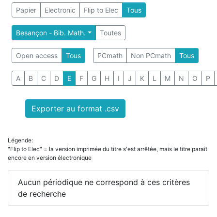
Papier
Electronic
Flip to Elec
Tous
Besançon - Bib. Math.
Toutes
Open access
Tous
PCmath
Non PCmath
Tous
A
B
C
D
E
F
G
H
I
J
K
L
M
N
O
P
Exporter au format .csv
Légende:
"Flip to Elec" = la version imprimée du titre s'est arrêtée, mais le titre paraît
encore en version électronique
Aucun périodique ne correspond à ces critères
de recherche