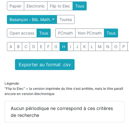
Papier
Electronic
Flip to Elec
Tous
Besançon - Bib. Math.
Toutes
Open access
Tous
PCmath
Non PCmath
Tous
A
B
C
D
E
F
G
H
I
J
K
L
M
N
O
P
Exporter au format .csv
Légende:
"Flip to Elec" = la version imprimée du titre s'est arrêtée, mais le titre paraît
encore en version électronique
Aucun périodique ne correspond à ces critères
de recherche