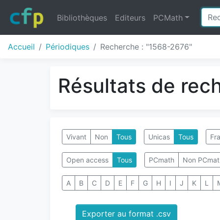
Bibliothèques
Editeurs
PCMath
Accueil
Périodiques
Recherche : "1568-2676"
Résultats de rec
Vivant
Non
Tous
Unicas
Tous
Fra
Open access
Tous
PCmath
Non PCmat
A
B
C
D
E
F
G
H
I
J
K
L
Exporter au format .csv