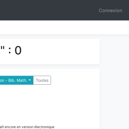
Connexion
 : 0
n - Bib. Math.
Toutes
paraît encore en version électronique