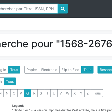
herche pour "1568-2676"
gile
Tous
Papier
Electronic
Flip to Elec
Tous
Besanço
h
Tous
M
N
O
P
Q
R
S
T
U
V
W
X
Y
Z
Tous
Légende:
"Flip to Elec" = la version imprimée du titre s'est arrêtée, mais le titre 