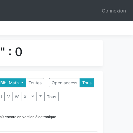
Connexion
 : 0
 Bib. Math.
Toutes
Open access
Tous
U
V
W
X
Y
Z
Tous
paraît encore en version électronique