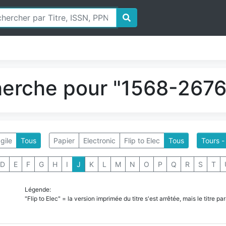
herche pour "1568-2676"
gile
Tous
Papier
Electronic
Flip to Elec
Tous
Tours -
D
E
F
G
H
I
J
K
L
M
N
O
P
Q
R
S
T
Légende:
"Flip to Elec" = la version imprimée du titre s'est arrêtée, mais le titre 