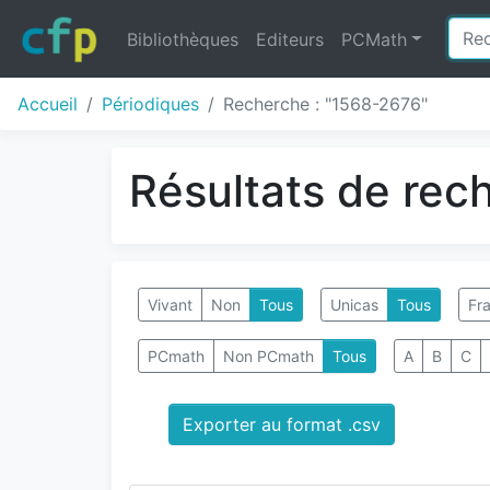
Bibliothèques
Editeurs
PCMath
Accueil
Périodiques
Recherche : "1568-2676"
Résultats de rec
Vivant
Non
Tous
Unicas
Tous
Fra
PCmath
Non PCmath
Tous
A
B
C
Exporter au format .csv