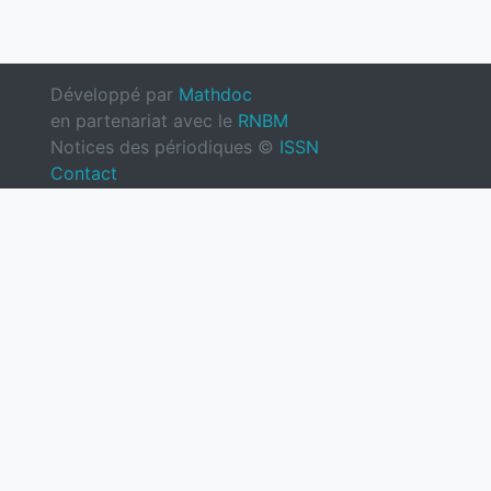
Développé par
Mathdoc
en partenariat avec le
RNBM
Notices des périodiques ©
ISSN
Contact