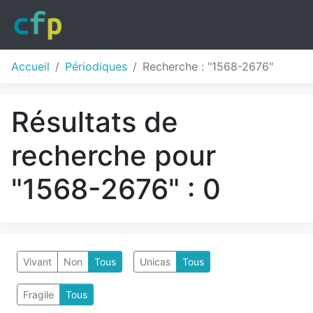
Accueil
Périodiques
Recherche : "1568-2676"
Résultats de
recherche pour
"1568-2676" : 0
Vivant
Non
Tous
Unicas
Tous
Fragile
Tous