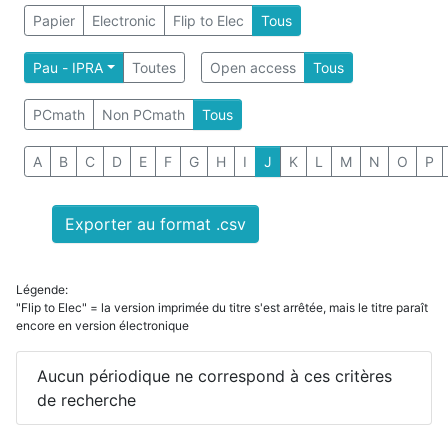
Papier
Electronic
Flip to Elec
Tous
Pau - IPRA
Toutes
Open access
Tous
PCmath
Non PCmath
Tous
A
B
C
D
E
F
G
H
I
J
K
L
M
N
O
P
Exporter au format .csv
Légende:
"Flip to Elec" = la version imprimée du titre s'est arrêtée, mais le titre paraît
encore en version électronique
Aucun périodique ne correspond à ces critères
de recherche