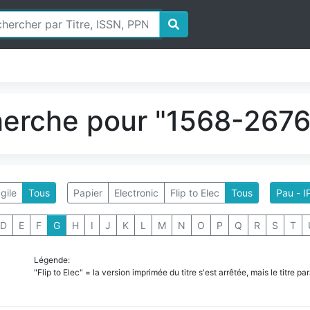
herche pour "1568-2676"
gile
Tous
Papier
Electronic
Flip to Elec
Tous
Pau - I
D
E
F
G
H
I
J
K
L
M
N
O
P
Q
R
S
T
Légende:
"Flip to Elec" = la version imprimée du titre s'est arrêtée, mais le titre 