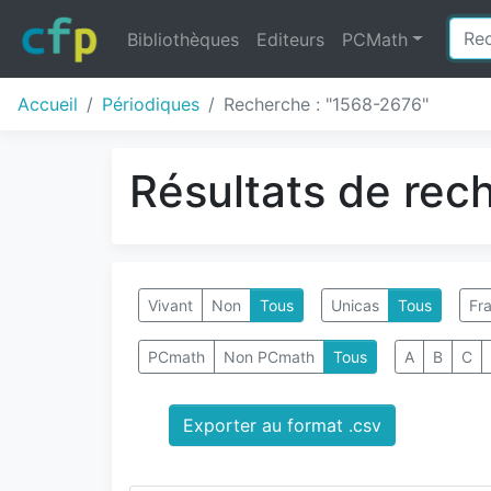
Bibliothèques
Editeurs
PCMath
Accueil
Périodiques
Recherche : "1568-2676"
Résultats de rec
Vivant
Non
Tous
Unicas
Tous
Fra
PCmath
Non PCmath
Tous
A
B
C
Exporter au format .csv