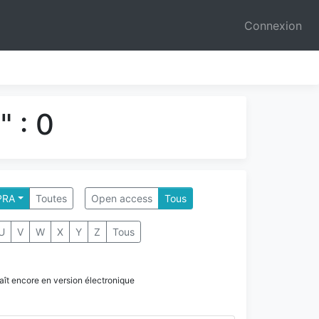
Connexion
 : 0
PRA
Toutes
Open access
Tous
U
V
W
X
Y
Z
Tous
paraît encore en version électronique