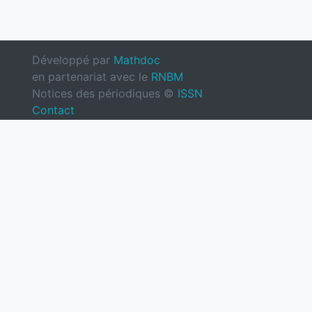
Développé par
Mathdoc
en partenariat avec le
RNBM
Notices des périodiques ©
ISSN
Contact