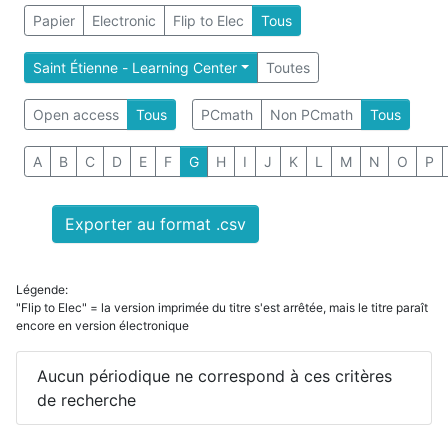
Papier
Electronic
Flip to Elec
Tous
Saint Étienne - Learning Center
Toutes
Open access
Tous
PCmath
Non PCmath
Tous
A
B
C
D
E
F
G
H
I
J
K
L
M
N
O
P
Exporter au format .csv
Légende:
"Flip to Elec" = la version imprimée du titre s'est arrêtée, mais le titre paraît
encore en version électronique
Aucun périodique ne correspond à ces critères
de recherche