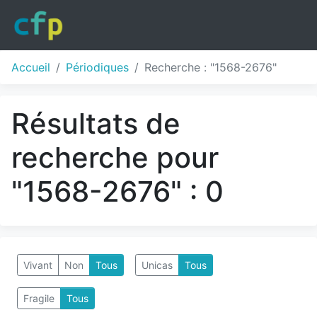
Accueil
Périodiques
Recherche : "1568-2676"
Résultats de
recherche pour
"1568-2676" : 0
Vivant
Non
Tous
Unicas
Tous
Fragile
Tous