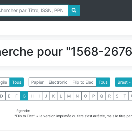
herche pour "1568-2676"
gile
Tous
Papier
Electronic
Flip to Elec
Tous
Brest -
D
E
F
G
H
I
J
K
L
M
N
O
P
Q
R
S
T
Légende:
"Flip to Elec" = la version imprimée du titre s'est arrêtée, mais le titre 