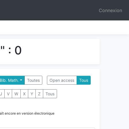
Connexion
 : 0
 Bib. Math.
Toutes
Open access
Tous
U
V
W
X
Y
Z
Tous
paraît encore en version électronique