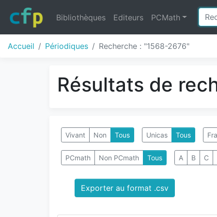
Bibliothèques
Editeurs
PCMath
Accueil
Périodiques
Recherche : "1568-2676"
Résultats de rec
Vivant
Non
Tous
Unicas
Tous
Fra
PCmath
Non PCmath
Tous
A
B
C
Exporter au format .csv