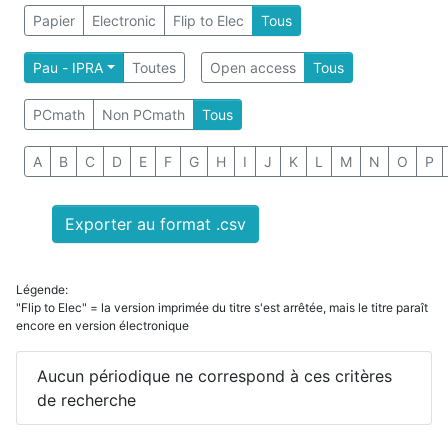
Papier
Electronic
Flip to Elec
Tous
Pau - IPRA
Toutes
Open access
Tous
PCmath
Non PCmath
Tous
A
B
C
D
E
F
G
H
I
J
K
L
M
N
O
P
Exporter au format .csv
Légende:
"Flip to Elec" = la version imprimée du titre s'est arrêtée, mais le titre paraît
encore en version électronique
Aucun périodique ne correspond à ces critères
de recherche