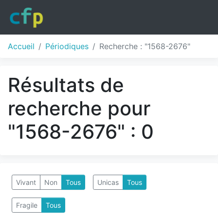
Accueil
Périodiques
Recherche : "1568-2676"
Résultats de
recherche pour
"1568-2676" : 0
Vivant
Non
Tous
Unicas
Tous
Fragile
Tous