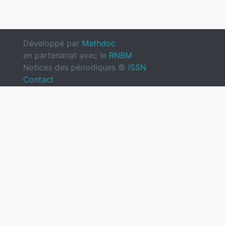
Développé par
Mathdoc
en partenariat avec le
RNBM
Notices des périodiques ©
ISSN
Contact