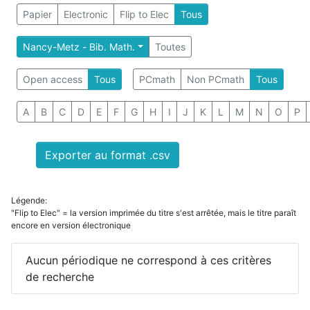
Papier
Electronic
Flip to Elec
Tous
Nancy-Metz - Bib. Math.
Toutes
Open access
Tous
PCmath
Non PCmath
Tous
A
B
C
D
E
F
G
H
I
J
K
L
M
N
O
P
Exporter au format .csv
Légende:
"Flip to Elec" = la version imprimée du titre s'est arrêtée, mais le titre paraît
encore en version électronique
Aucun périodique ne correspond à ces critères
de recherche