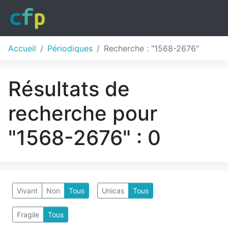
Accueil
Périodiques
Recherche : "1568-2676"
Résultats de
recherche pour
"1568-2676" : 0
Vivant
Non
Tous
Unicas
Tous
Fragile
Tous