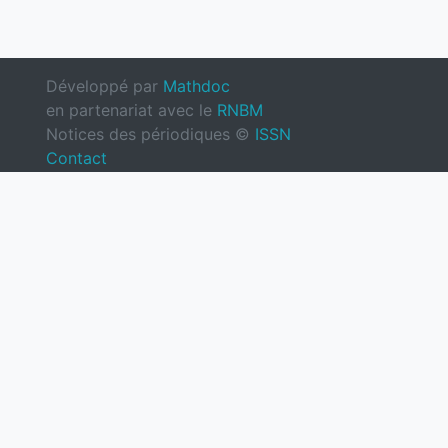
Développé par
Mathdoc
en partenariat avec le
RNBM
Notices des périodiques ©
ISSN
Contact