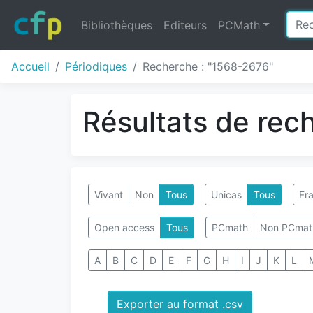
Bibliothèques
Editeurs
PCMath
Accueil
Périodiques
Recherche : "1568-2676"
Résultats de rec
Vivant
Non
Tous
Unicas
Tous
Fra
Open access
Tous
PCmath
Non PCmat
A
B
C
D
E
F
G
H
I
J
K
L
Exporter au format .csv