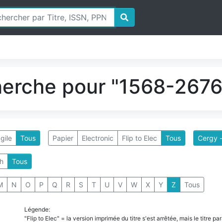
herche pour "1568-2676"
gile
Tous
Papier
Electronic
Flip to Elec
Tous
Cergy -
h
Tous
M
N
O
P
Q
R
S
T
U
V
W
X
Y
Z
Tous
Légende:
"Flip to Elec" = la version imprimée du titre s'est arrêtée, mais le titre 