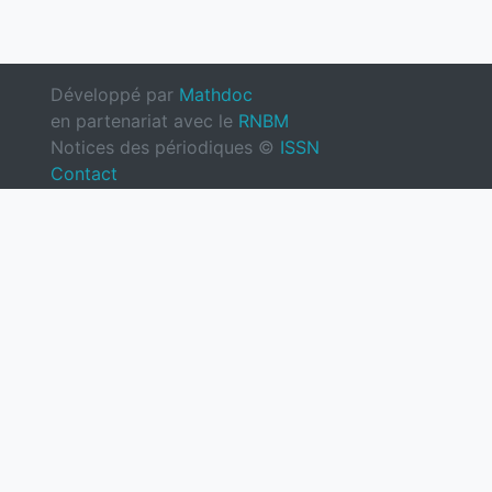
Développé par
Mathdoc
en partenariat avec le
RNBM
Notices des périodiques ©
ISSN
Contact