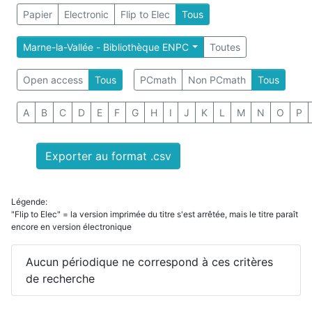
Papier
Electronic
Flip to Elec
Tous
Marne-la-Vallée - Bibliothèque ENPC
Toutes
Open access
Tous
PCmath
Non PCmath
Tous
A
B
C
D
E
F
G
H
I
J
K
L
M
N
O
P
Exporter au format .csv
Légende:
"Flip to Elec" = la version imprimée du titre s'est arrêtée, mais le titre paraît
encore en version électronique
Aucun périodique ne correspond à ces critères
de recherche