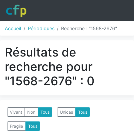
Accueil
Périodiques
Recherche : "1568-2676"
Résultats de
recherche pour
"1568-2676" : 0
Vivant
Non
Tous
Unicas
Tous
Fragile
Tous