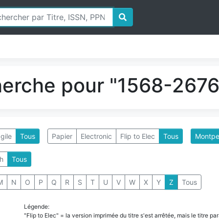
herche pour "1568-2676"
gile
Tous
Papier
Electronic
Flip to Elec
Tous
Montpel
h
Tous
M
N
O
P
Q
R
S
T
U
V
W
X
Y
Z
Tous
Légende:
"Flip to Elec" = la version imprimée du titre s'est arrêtée, mais le titre 