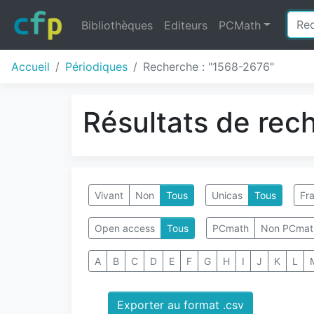
Bibliothèques
Editeurs
PCMath
Accueil
Périodiques
Recherche : "1568-2676"
Résultats de rec
Vivant
Non
Tous
Unicas
Tous
Fra
Open access
Tous
PCmath
Non PCmat
A
B
C
D
E
F
G
H
I
J
K
L
Exporter au format .csv