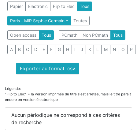
Papier
Electronic
Flip to Elec
Tous
Paris - MIR Sophie Germain
Toutes
Open access
Tous
PCmath
Non PCmath
Tous
A
B
C
D
E
F
G
H
I
J
K
L
M
N
O
P
Exporter au format .csv
Légende:
"Flip to Elec" = la version imprimée du titre s'est arrêtée, mais le titre paraît
encore en version électronique
Aucun périodique ne correspond à ces critères
de recherche