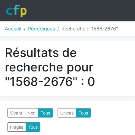
Accueil
Périodiques
Recherche : "1568-2676"
Résultats de
recherche pour
"1568-2676" : 0
Vivant
Non
Tous
Unicas
Tous
Fragile
Tous