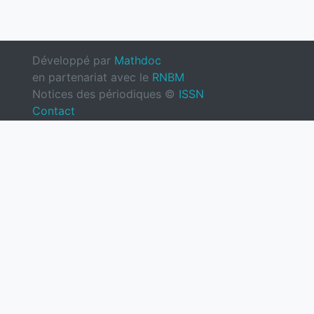
Développé par
Mathdoc
en partenariat avec le
RNBM
Notices des périodiques ©
ISSN
Contact