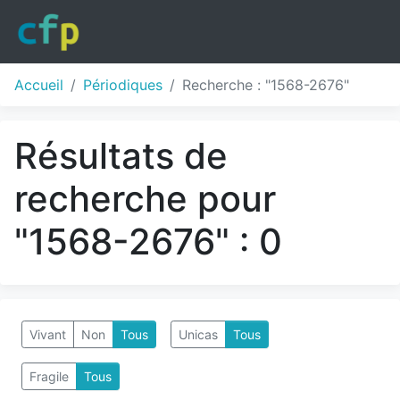
Accueil
Périodiques
Recherche : "1568-2676"
Résultats de
recherche pour
"1568-2676" : 0
Vivant
Non
Tous
Unicas
Tous
Fragile
Tous