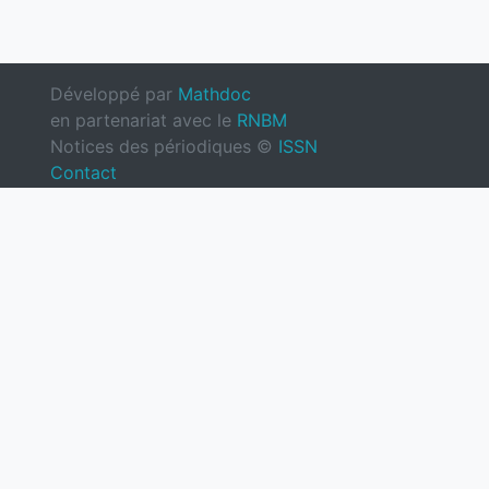
Développé par
Mathdoc
en partenariat avec le
RNBM
Notices des périodiques ©
ISSN
Contact