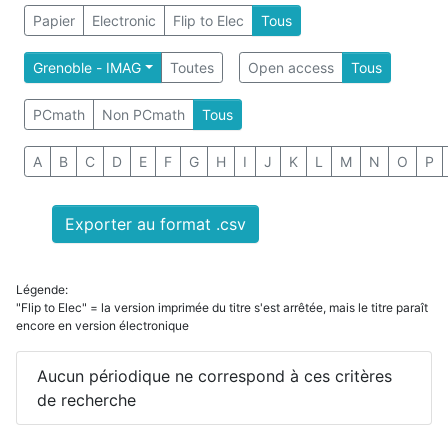
Papier
Electronic
Flip to Elec
Tous
Grenoble - IMAG
Toutes
Open access
Tous
PCmath
Non PCmath
Tous
A
B
C
D
E
F
G
H
I
J
K
L
M
N
O
P
Exporter au format .csv
Légende:
"Flip to Elec" = la version imprimée du titre s'est arrêtée, mais le titre paraît
encore en version électronique
Aucun périodique ne correspond à ces critères
de recherche