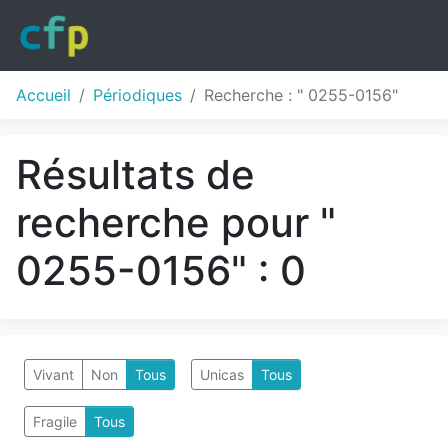
Accueil
Périodiques
Recherche : " 0255-0156"
Résultats de
recherche pour "
0255-0156" : 0
Vivant
Non
Tous
Unicas
Tous
Fragile
Tous