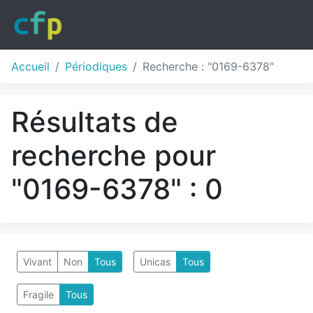
Accueil
Périodiques
Recherche : "0169-6378"
Résultats de
recherche pour
"0169-6378" : 0
Vivant
Non
Tous
Unicas
Tous
Fragile
Tous