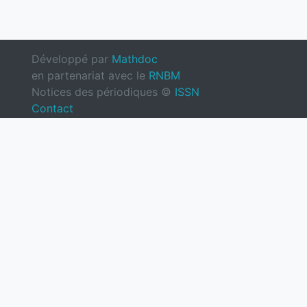
Développé par
Mathdoc
en partenariat avec le
RNBM
Notices des périodiques ©
ISSN
Contact