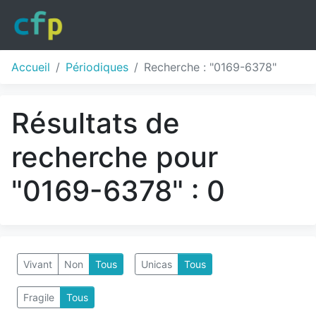
Accueil
Périodiques
Recherche : "0169-6378"
Résultats de
recherche pour
"0169-6378" : 0
Vivant
Non
Tous
Unicas
Tous
Fragile
Tous