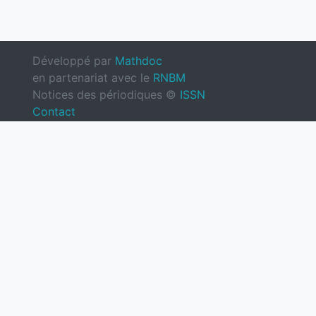
Développé par
Mathdoc
en partenariat avec le
RNBM
Notices des périodiques ©
ISSN
Contact