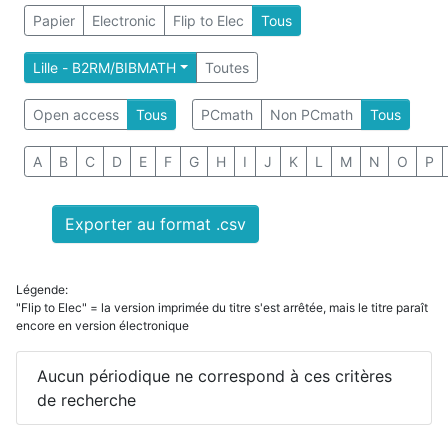
Papier
Electronic
Flip to Elec
Tous
Lille - B2RM/BIBMATH
Toutes
Open access
Tous
PCmath
Non PCmath
Tous
A
B
C
D
E
F
G
H
I
J
K
L
M
N
O
P
Exporter au format .csv
Légende:
"Flip to Elec" = la version imprimée du titre s'est arrêtée, mais le titre paraît
encore en version électronique
Aucun périodique ne correspond à ces critères
de recherche