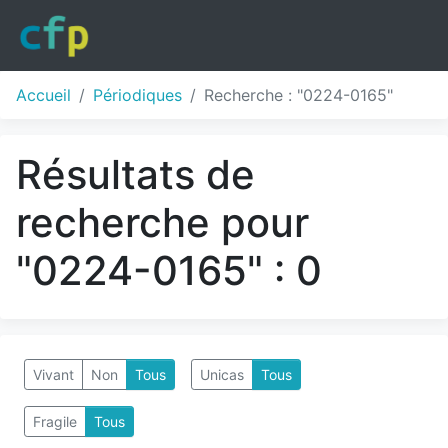
Accueil
Périodiques
Recherche : "0224-0165"
Résultats de
recherche pour
"0224-0165" : 0
Vivant
Non
Tous
Unicas
Tous
Fragile
Tous