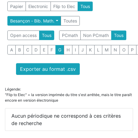
Papier
Electronic
Flip to Elec
Tous
Besançon - Bib. Math.
Toutes
Open access
Tous
PCmath
Non PCmath
Tous
A
B
C
D
E
F
G
H
I
J
K
L
M
N
O
P
Exporter au format .csv
Légende:
"Flip to Elec" = la version imprimée du titre s'est arrêtée, mais le titre paraît
encore en version électronique
Aucun périodique ne correspond à ces critères
de recherche