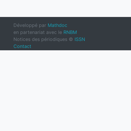
Développé par
Mathdoc
en partenariat avec le
RNBM
Notices des périodiques ©
ISSN
Contact