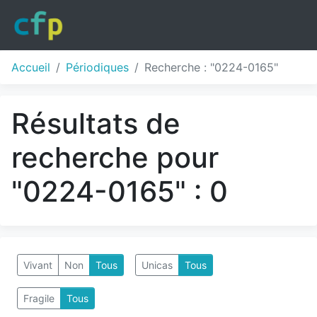
Accueil
Périodiques
Recherche : "0224-0165"
Résultats de
recherche pour
"0224-0165" : 0
Vivant
Non
Tous
Unicas
Tous
Fragile
Tous