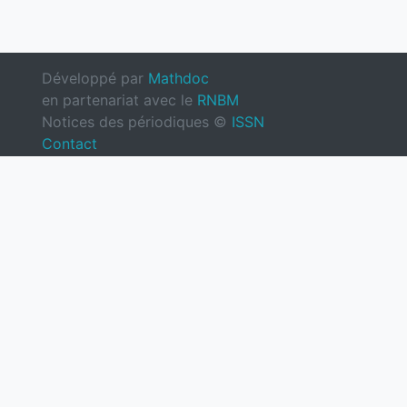
Développé par
Mathdoc
en partenariat avec le
RNBM
Notices des périodiques ©
ISSN
Contact