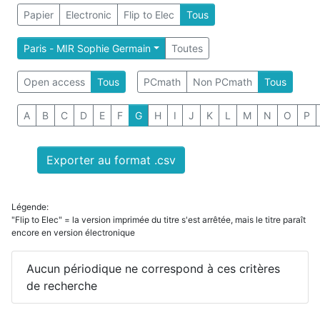
Papier
Electronic
Flip to Elec
Tous
Paris - MIR Sophie Germain
Toutes
Open access
Tous
PCmath
Non PCmath
Tous
A
B
C
D
E
F
G
H
I
J
K
L
M
N
O
P
Exporter au format .csv
Légende:
"Flip to Elec" = la version imprimée du titre s'est arrêtée, mais le titre paraît
encore en version électronique
Aucun périodique ne correspond à ces critères
de recherche