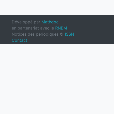
Développé par
Mathdoc
en partenariat avec le
RNBM
Notices des périodiques ©
ISSN
Contact