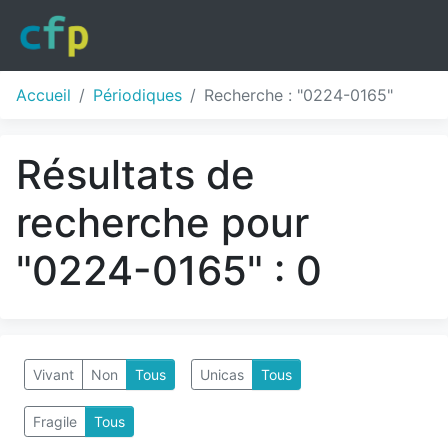
Accueil
Périodiques
Recherche : "0224-0165"
Résultats de
recherche pour
"0224-0165" : 0
Vivant
Non
Tous
Unicas
Tous
Fragile
Tous