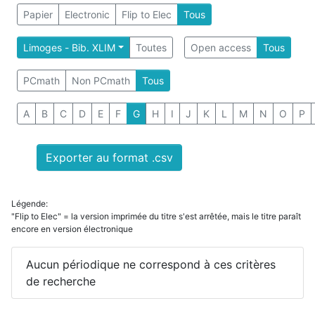
Papier
Electronic
Flip to Elec
Tous
Limoges - Bib. XLIM
Toutes
Open access
Tous
PCmath
Non PCmath
Tous
A
B
C
D
E
F
G
H
I
J
K
L
M
N
O
P
Exporter au format .csv
Légende:
"Flip to Elec" = la version imprimée du titre s'est arrêtée, mais le titre paraît
encore en version électronique
Aucun périodique ne correspond à ces critères
de recherche