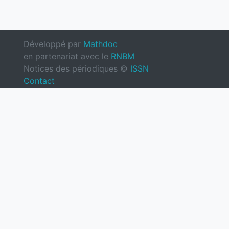
Développé par
Mathdoc
en partenariat avec le
RNBM
Notices des périodiques ©
ISSN
Contact