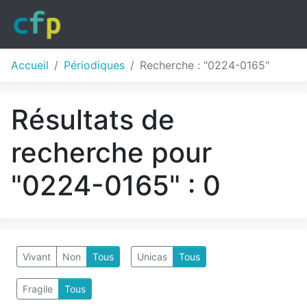
Accueil
Périodiques
Recherche : "0224-0165"
Résultats de
recherche pour
"0224-0165" : 0
Vivant
Non
Tous
Unicas
Tous
Fragile
Tous