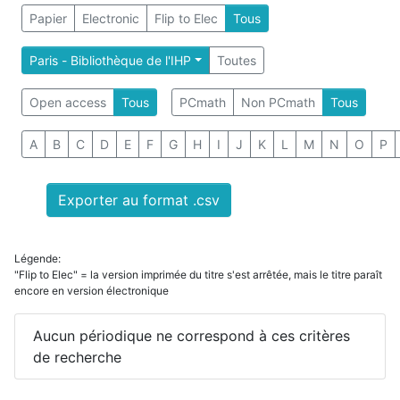
Papier
Electronic
Flip to Elec
Tous
Paris - Bibliothèque de l'IHP
Toutes
Open access
Tous
PCmath
Non PCmath
Tous
A
B
C
D
E
F
G
H
I
J
K
L
M
N
O
P
Exporter au format .csv
Légende:
"Flip to Elec" = la version imprimée du titre s'est arrêtée, mais le titre paraît
encore en version électronique
Aucun périodique ne correspond à ces critères
de recherche