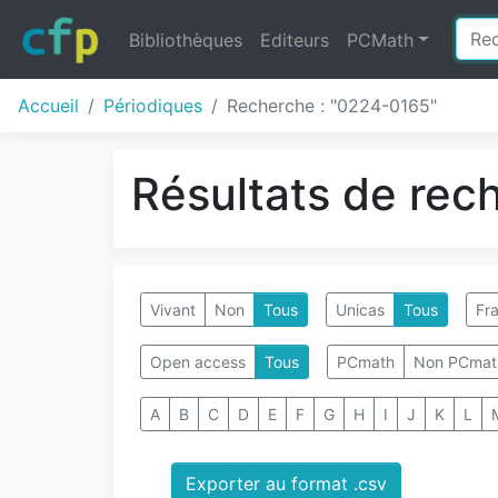
Bibliothèques
Editeurs
PCMath
Accueil
Périodiques
Recherche : "0224-0165"
Résultats de rec
Vivant
Non
Tous
Unicas
Tous
Fra
Open access
Tous
PCmath
Non PCmat
A
B
C
D
E
F
G
H
I
J
K
L
Exporter au format .csv