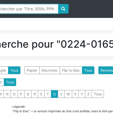
herche pour "0224-0165
gile
Tous
Papier
Electronic
Flip to Elec
Tous
Rennes 
h
Tous
M
N
O
P
Q
R
S
T
U
V
W
X
Y
Z
Tous
Légende:
"Flip to Elec" = la version imprimée du titre s'est arrêtée, mais le titre 