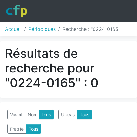
Accueil
Périodiques
Recherche : "0224-0165"
Résultats de
recherche pour
"0224-0165" : 0
Vivant
Non
Tous
Unicas
Tous
Fragile
Tous