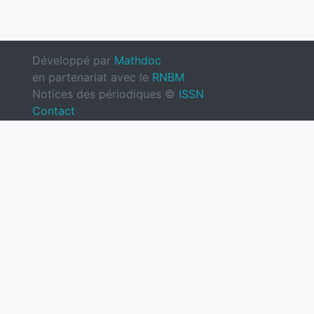
Développé par
Mathdoc
en partenariat avec le
RNBM
Notices des périodiques ©
ISSN
Contact