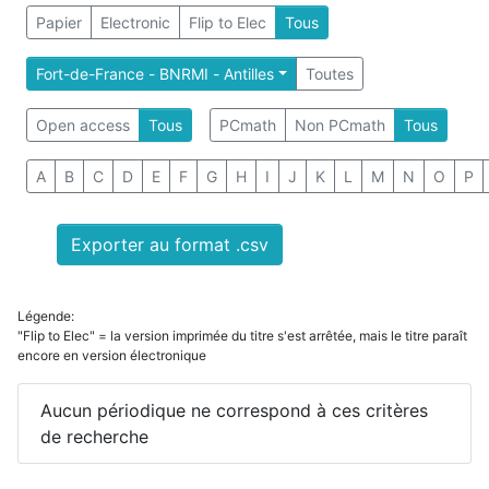
Papier
Electronic
Flip to Elec
Tous
Fort-de-France - BNRMI - Antilles
Toutes
Open access
Tous
PCmath
Non PCmath
Tous
A
B
C
D
E
F
G
H
I
J
K
L
M
N
O
P
Exporter au format .csv
Légende:
"Flip to Elec" = la version imprimée du titre s'est arrêtée, mais le titre paraît
encore en version électronique
Aucun périodique ne correspond à ces critères
de recherche