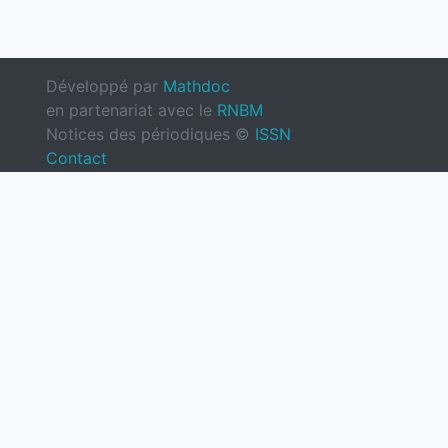
Développé par
Mathdoc
en partenariat avec le
RNBM
Notices des périodiques ©
ISSN
Contact