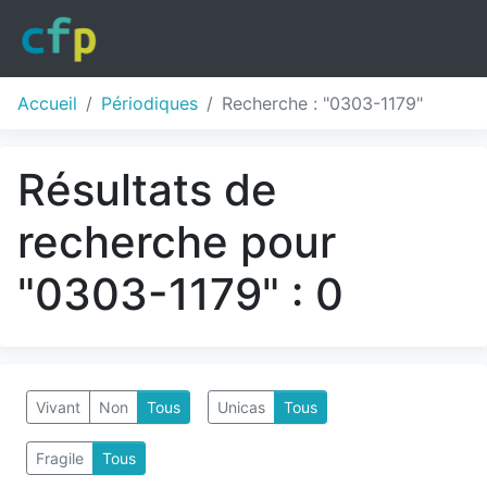
Accueil
Périodiques
Recherche : "0303-1179"
Résultats de
recherche pour
"0303-1179" : 0
Vivant
Non
Tous
Unicas
Tous
Fragile
Tous