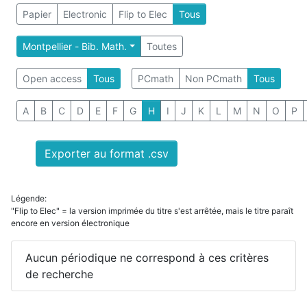
Papier
Electronic
Flip to Elec
Tous
Montpellier - Bib. Math.
Toutes
Open access
Tous
PCmath
Non PCmath
Tous
A
B
C
D
E
F
G
H
I
J
K
L
M
N
O
P
Exporter au format .csv
Légende:
"Flip to Elec" = la version imprimée du titre s'est arrêtée, mais le titre paraît
encore en version électronique
Aucun périodique ne correspond à ces critères
de recherche