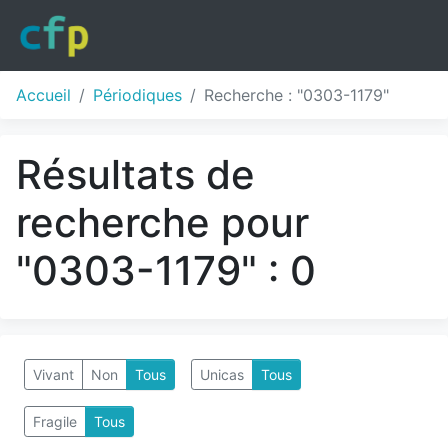
Accueil
Périodiques
Recherche : "0303-1179"
Résultats de
recherche pour
"0303-1179" : 0
Vivant
Non
Tous
Unicas
Tous
Fragile
Tous