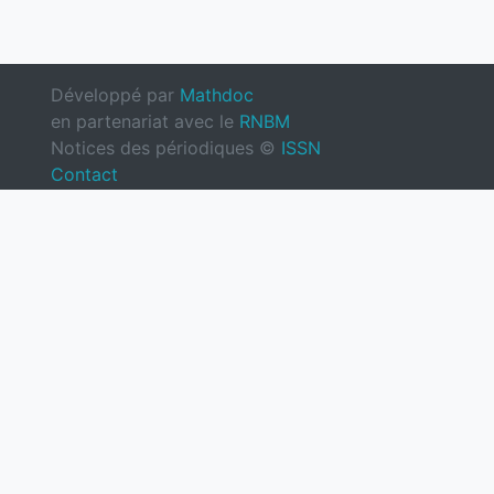
Développé par
Mathdoc
en partenariat avec le
RNBM
Notices des périodiques ©
ISSN
Contact