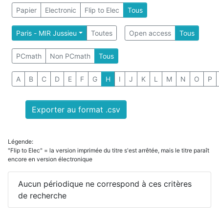
Papier
Electronic
Flip to Elec
Tous
Paris - MIR Jussieu
Toutes
Open access
Tous
PCmath
Non PCmath
Tous
A
B
C
D
E
F
G
H
I
J
K
L
M
N
O
P
Exporter au format .csv
Légende:
"Flip to Elec" = la version imprimée du titre s'est arrêtée, mais le titre paraît
encore en version électronique
Aucun périodique ne correspond à ces critères
de recherche