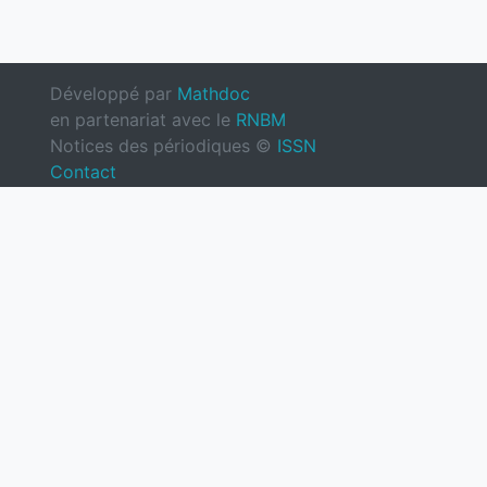
Développé par
Mathdoc
en partenariat avec le
RNBM
Notices des périodiques ©
ISSN
Contact