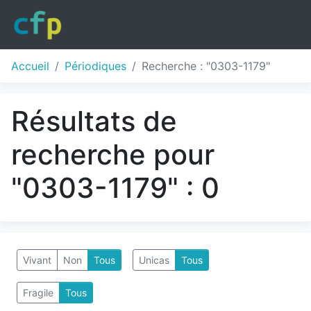
Accueil
Périodiques
Recherche : "0303-1179"
Résultats de
recherche pour
"0303-1179" : 0
Vivant
Non
Tous
Unicas
Tous
Fragile
Tous