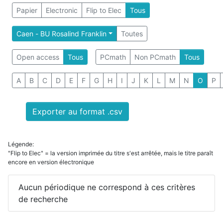
Papier
Electronic
Flip to Elec
Tous
Caen - BU Rosalind Franklin
Toutes
Open access
Tous
PCmath
Non PCmath
Tous
A
B
C
D
E
F
G
H
I
J
K
L
M
N
O
P
Exporter au format .csv
Légende:
"Flip to Elec" = la version imprimée du titre s'est arrêtée, mais le titre paraît
encore en version électronique
Aucun périodique ne correspond à ces critères
de recherche