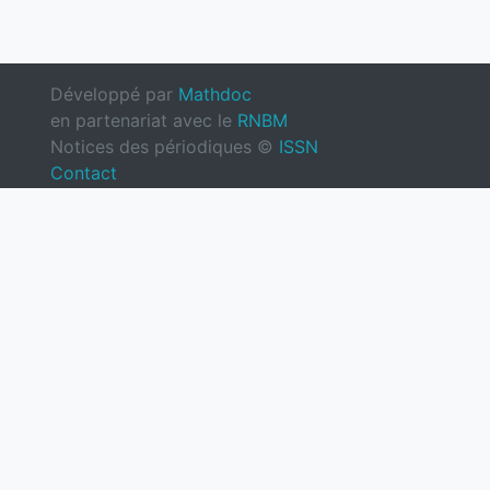
Développé par
Mathdoc
en partenariat avec le
RNBM
Notices des périodiques ©
ISSN
Contact