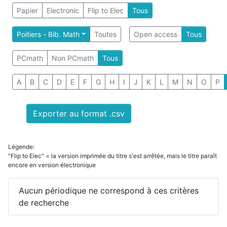
Papier
Electronic
Flip to Elec
Tous
Poitiers - Bib. Math
Toutes
Open access
Tous
PCmath
Non PCmath
Tous
A
B
C
D
E
F
G
H
I
J
K
L
M
N
O
P
Exporter au format .csv
Légende:
"Flip to Elec" = la version imprimée du titre s'est arrêtée, mais le titre paraît
encore en version électronique
Aucun périodique ne correspond à ces critères
de recherche