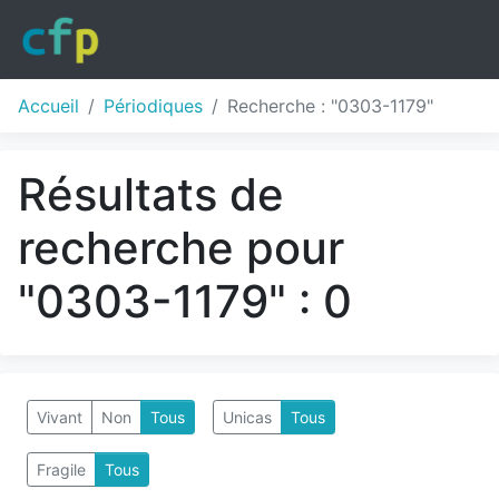
Accueil
Périodiques
Recherche : "0303-1179"
Résultats de
recherche pour
"0303-1179" : 0
Vivant
Non
Tous
Unicas
Tous
Fragile
Tous