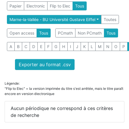
Papier
Electronic
Flip to Elec
Tous
Marne-la-Vallée - BU Université Gustave Eiffel
Toutes
Open access
Tous
PCmath
Non PCmath
Tous
A
B
C
D
E
F
G
H
I
J
K
L
M
N
O
P
Exporter au format .csv
Légende:
"Flip to Elec" = la version imprimée du titre s'est arrêtée, mais le titre paraît
encore en version électronique
Aucun périodique ne correspond à ces critères
de recherche