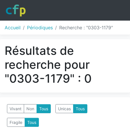
Accueil
Périodiques
Recherche : "0303-1179"
Résultats de
recherche pour
"0303-1179" : 0
Vivant
Non
Tous
Unicas
Tous
Fragile
Tous