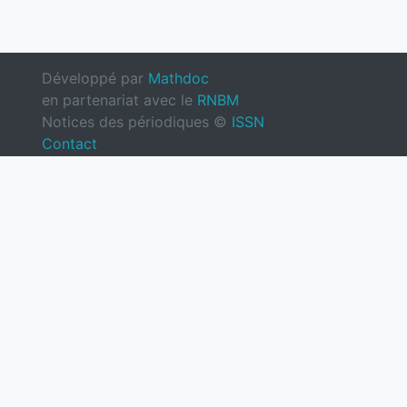
Développé par
Mathdoc
en partenariat avec le
RNBM
Notices des périodiques ©
ISSN
Contact