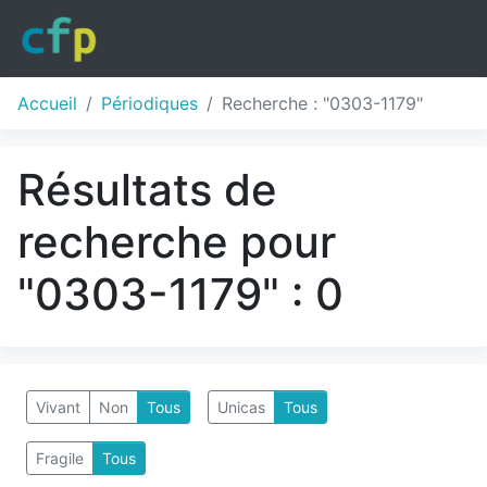
Accueil
Périodiques
Recherche : "0303-1179"
Résultats de
recherche pour
"0303-1179" : 0
Vivant
Non
Tous
Unicas
Tous
Fragile
Tous