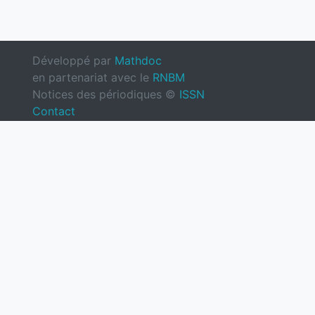
Développé par
Mathdoc
en partenariat avec le
RNBM
Notices des périodiques ©
ISSN
Contact