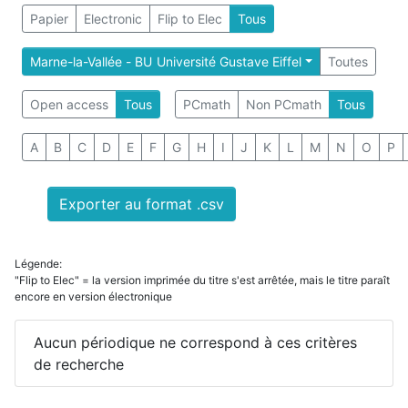
Papier
Electronic
Flip to Elec
Tous
Marne-la-Vallée - BU Université Gustave Eiffel
Toutes
Open access
Tous
PCmath
Non PCmath
Tous
A
B
C
D
E
F
G
H
I
J
K
L
M
N
O
P
Exporter au format .csv
Légende:
"Flip to Elec" = la version imprimée du titre s'est arrêtée, mais le titre paraît
encore en version électronique
Aucun périodique ne correspond à ces critères
de recherche