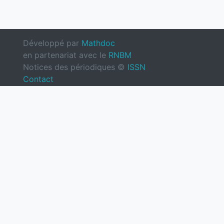
Développé par
Mathdoc
en partenariat avec le
RNBM
Notices des périodiques ©
ISSN
Contact