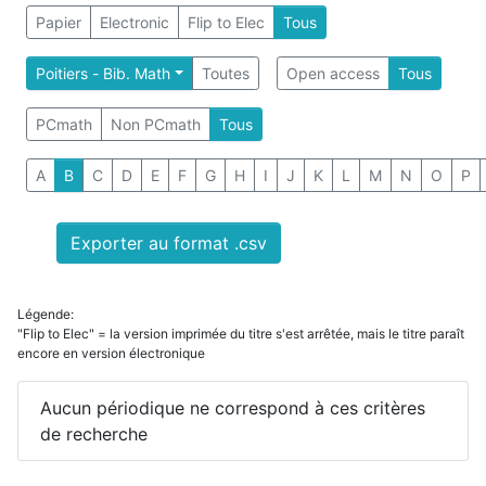
Papier
Electronic
Flip to Elec
Tous
Poitiers - Bib. Math
Toutes
Open access
Tous
PCmath
Non PCmath
Tous
A
B
C
D
E
F
G
H
I
J
K
L
M
N
O
P
Exporter au format .csv
Légende:
"Flip to Elec" = la version imprimée du titre s'est arrêtée, mais le titre paraît
encore en version électronique
Aucun périodique ne correspond à ces critères
de recherche