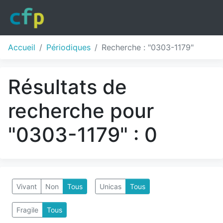
Accueil
Périodiques
Recherche : "0303-1179"
Résultats de
recherche pour
"0303-1179" : 0
Vivant
Non
Tous
Unicas
Tous
Fragile
Tous