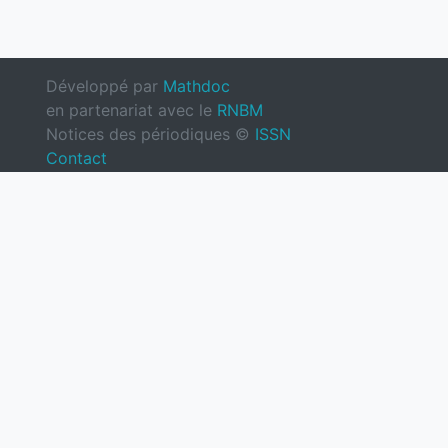
Développé par
Mathdoc
en partenariat avec le
RNBM
Notices des périodiques ©
ISSN
Contact