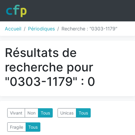
Accueil
Périodiques
Recherche : "0303-1179"
Résultats de
recherche pour
"0303-1179" : 0
Vivant
Non
Tous
Unicas
Tous
Fragile
Tous