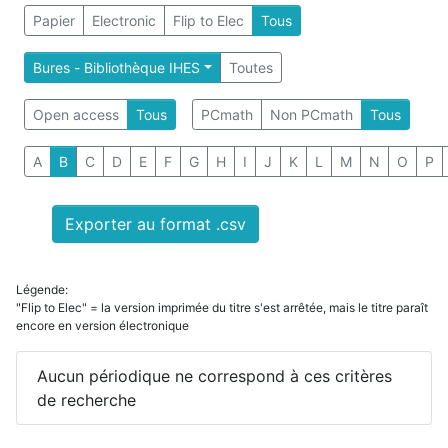
Papier
Electronic
Flip to Elec
Tous
Bures - Bibliothèque IHES
Toutes
Open access
Tous
PCmath
Non PCmath
Tous
A
B
C
D
E
F
G
H
I
J
K
L
M
N
O
P
Exporter au format .csv
Légende:
"Flip to Elec" = la version imprimée du titre s'est arrêtée, mais le titre paraît
encore en version électronique
Aucun périodique ne correspond à ces critères
de recherche