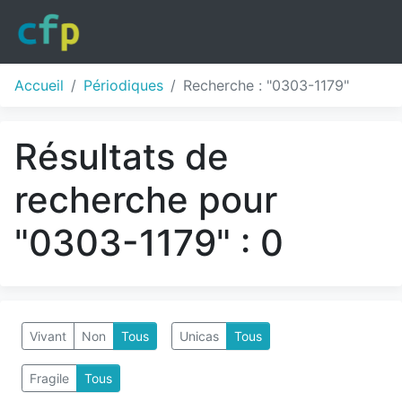
Accueil
Périodiques
Recherche : "0303-1179"
Résultats de
recherche pour
"0303-1179" : 0
Vivant
Non
Tous
Unicas
Tous
Fragile
Tous