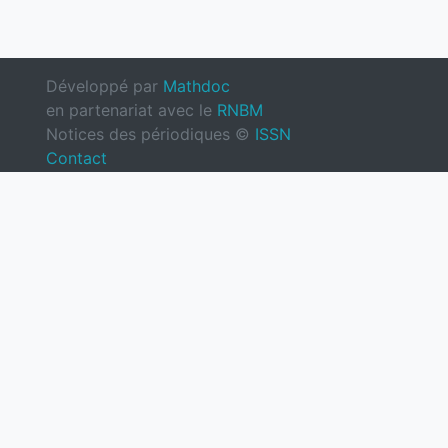
Développé par
Mathdoc
en partenariat avec le
RNBM
Notices des périodiques ©
ISSN
Contact