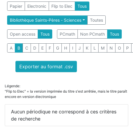
Papier
Electronic
Flip to Elec
Tous
Bibliothèque Saints-Pères - Sciences
Toutes
Open access
Tous
PCmath
Non PCmath
Tous
A
B
C
D
E
F
G
H
I
J
K
L
M
N
O
P
Exporter au format .csv
Légende:
"Flip to Elec" = la version imprimée du titre s'est arrêtée, mais le titre paraît
encore en version électronique
Aucun périodique ne correspond à ces critères
de recherche